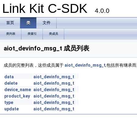
Link Kit C-SDK
4.0.0
首页
类
文件
类列表
类索引
类成员
aiot_devinfo_msg_t 成员列表
成员的完整列表，这些成员属于
aiot_devinfo_msg_t
,包括所有继承
data
aiot_devinfo_msg_t
delete
aiot_devinfo_msg_t
device_name
aiot_devinfo_msg_t
product_key
aiot_devinfo_msg_t
type
aiot_devinfo_msg_t
update
aiot_devinfo_msg_t