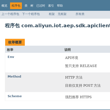
概览
程序包
类
树
已过时
索引
帮助
上一个程序包
下一个程序包
框架
无框架
所有类
程序包 com.aliyun.iot.aep.sdk.apiclie
枚举概要
枚举
说明
Env
API环境
暂只支持 RELEASE
Method
HTTP 方法
目前仅支持 POST 方法
Scheme
强烈推荐 HTTPS