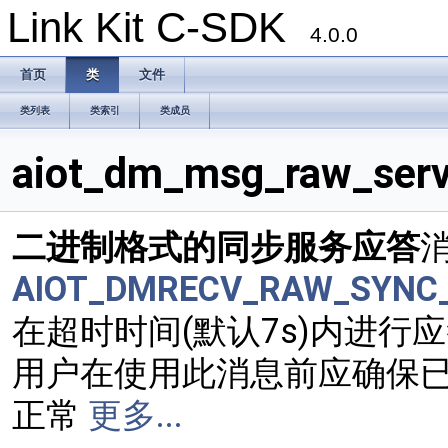
Link Kit C-SDK
4.0.0
首页
类
文件
类列表
类索引
类成员
aiot_dm_msg_raw_se
二进制格式的同步服务应答
AIOT_DMRECV_RAW_SYNC_
在超时时间(默认7s)内进行
用户在使用此消息前应确保已
正常
更多...