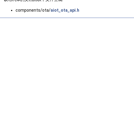
components/ota/
aiot_ota_api.h