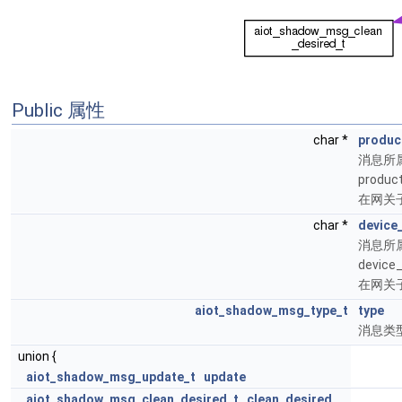
Public 属性
char *
produc
消息所属设
produc
在网关子
char *
device
消息所属设
device
在网关子
aiot_shadow_msg_type_t
type
消息类型
union {
aiot_shadow_msg_update_t
update
aiot_shadow_msg_clean_desired_t
clean_desired