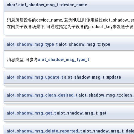
char* aiot_shadow_msg_t::device_name
消息所属设备的device_name, 若为NULL则使用通过aiot_shadow_se
在网关子设备场景下, 可通过指定为子设备的product_key来发送
aiot_shadow_msg_type_t
aiot_shadow_msg_t::type
消息类型, 可参考
aiot_shadow_msg_type_t
aiot_shadow_msg_update_t
aiot_shadow_msg_t::update
aiot_shadow_msg_clean_desired_t
aiot_shadow_msg_t::clean_
aiot_shadow_msg_get_t
aiot_shadow_msg_t::get
aiot_shadow_msg_delete_reported_t
aiot_shadow_msg_t::dele