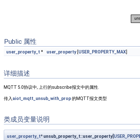
Public 属性
user_property_t
*
user_property
[
USER_PROPERTY_MAX
]
详细描述
MQTT 5.0协议中, 上行的subscribe报文中的属性.
传入
aiot_mqtt_unsub_with_prop
的MQTT报文类型
类成员变量说明
user_property_t
* unsub_property_t::user_property[
USER_PROP