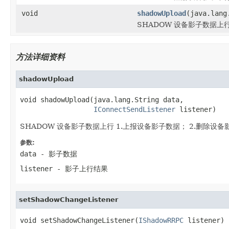
void
shadowUpload
(java.lang
SHADOW 设备影子数据上行
方法详细资料
shadowUpload
void shadowUpload(java.lang.String data,

IConnectSendListener
 listener)
SHADOW 设备影子数据上行 1.上报设备影子数据； 2.删除设备
参数:
data
- 影子数据
listener
- 影子上行结果
setShadowChangeListener
void setShadowChangeListener(
IShadowRRPC
 listener)