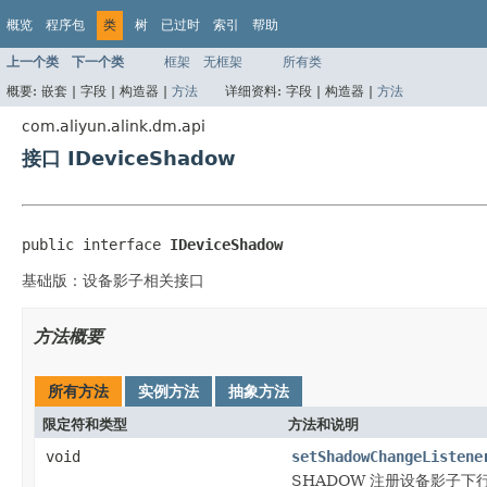
概览
程序包
类
树
已过时
索引
帮助
上一个类
下一个类
框架
无框架
所有类
概要:
嵌套 |
字段 |
构造器 |
方法
详细资料:
字段 |
构造器 |
方法
com.aliyun.alink.dm.api
接口 IDeviceShadow
public interface 
IDeviceShadow
基础版：设备影子相关接口
方法概要
所有方法
实例方法
抽象方法
限定符和类型
方法和说明
void
setShadowChangeListene
SHADOW 注册设备影子