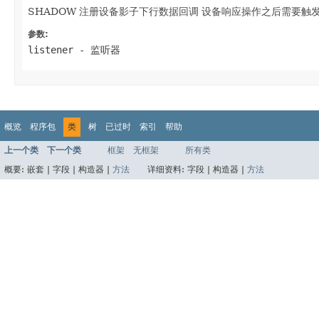
SHADOW 注册设备影子下行数据回调 设备响应操作之后需要触
参数:
listener
- 监听器
概览
程序包
类
树
已过时
索引
帮助
上一个类
下一个类
框架
无框架
所有类
概要:
嵌套 |
字段 |
构造器 |
方法
详细资料:
字段 |
构造器 |
方法