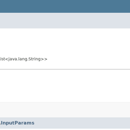
List<java.lang.String>>
.
InputParams