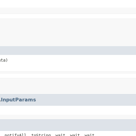
ata)
.
InputParams
, notifyAll, toString, wait, wait, wait