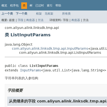
概览
程序包
类
树
已过时
索引
帮助
上一个类
下一个类
框架
无框架
所有类
概要:
嵌套 |
字段
|
构造器
|
方法
详细资料:
字段 |
构造器
|
方法
com.aliyun.alink.linksdk.tmp.api
类 ListInputParams
java.lang.Object
com.aliyun.alink.linksdk.tmp.api.InputParams
<java.util.
com.aliyun.alink.linksdk.tmp.api.ListInputParams
public class 
ListInputParams
extends 
InputParams
<java.util.List<java.lang.String>>
字符串列表的入参结构
字段概要
从类继承的字段 com.aliyun.alink.linksdk.tmp.api