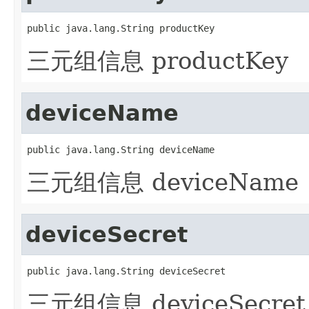
public java.lang.String productKey
三元组信息 productKey
deviceName
public java.lang.String deviceName
三元组信息 deviceName
deviceSecret
public java.lang.String deviceSecret
三元组信息 deviceSecret