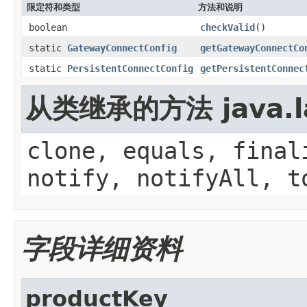
限定符和类型
方法和说明
boolean
checkValid
()
static
GatewayConnectConfig
getGatewayConnectCo
static
PersistentConnectConfig
getPersistentConnec
从类继承的方法 java.la
clone, equals, final
notify, notifyAll, t
字段详细资料
productKey