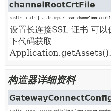
channelRootCrtFile
public static java.io.InputStream channelRootCrtFil
设置长连接SSL 证书 可以
下代码获取
Application.getAssets()
构造器详细资料
GatewayConnectConfi
public GatewayConnectConfig(java.lang.String product