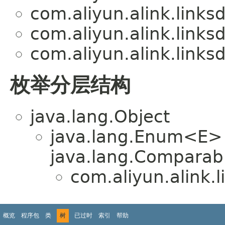
com.aliyun.alink.links
com.aliyun.alink.links
com.aliyun.alink.links
枚举分层结构
java.lang.Object
java.lang.Enum<E>
java.lang.Comparabl
com.aliyun.alink.
概览
程序包
类
树
已过时
索引
帮助