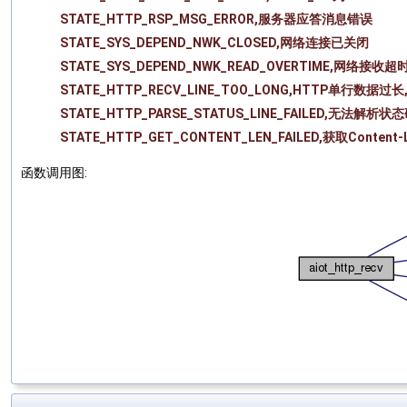
STATE_HTTP_RSP_MSG_ERROR,服务器应答消息错误
STATE_SYS_DEPEND_NWK_CLOSED,网络连接已关闭
STATE_SYS_DEPEND_NWK_READ_OVERTIME,网络接收超
STATE_HTTP_RECV_LINE_TOO_LONG,HTTP单行数据
STATE_HTTP_PARSE_STATUS_LINE_FAILED,无法解析状
STATE_HTTP_GET_CONTENT_LEN_FAILED,获取Content
函数调用图: