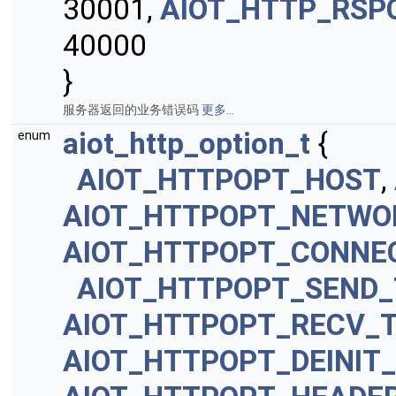
30001,
AIOT_HTTP_RSP
40000
}
服务器返回的业务错误码
更多...
aiot_http_option_t
{
enum
AIOT_HTTPOPT_HOST
,
AIOT_HTTPOPT_NETWO
AIOT_HTTPOPT_CONNE
AIOT_HTTPOPT_SEND
AIOT_HTTPOPT_RECV_
AIOT_HTTPOPT_DEINIT