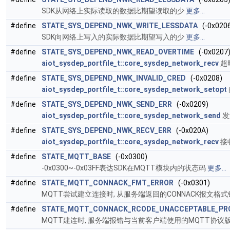
SDK从网络上实际读取的数据比期望读取的少
更多...
#define
STATE_SYS_DEPEND_NWK_WRITE_LESSDATA
(-0x020
SDK向网络上写入的实际数据比期望写入的少
更多...
#define
STATE_SYS_DEPEND_NWK_READ_OVERTIME
(-0x0207
aiot_sysdep_portfile_t::core_sysdep_network_recv
超
#define
STATE_SYS_DEPEND_NWK_INVALID_CRED
(-0x0208)
aiot_sysdep_portfile_t::core_sysdep_network_setopt
#define
STATE_SYS_DEPEND_NWK_SEND_ERR
(-0x0209)
aiot_sysdep_portfile_t::core_sysdep_network_send
发
#define
STATE_SYS_DEPEND_NWK_RECV_ERR
(-0x020A)
aiot_sysdep_portfile_t::core_sysdep_network_recv
接
#define
STATE_MQTT_BASE
(-0x0300)
-0x0300~-0x03FF表达SDK在MQTT模块内的状态码
更多...
#define
STATE_MQTT_CONNACK_FMT_ERROR
(-0x0301)
MQTT尝试建立连接时, 从服务端返回的CONNACK报文格
#define
STATE_MQTT_CONNACK_RCODE_UNACCEPTABLE_PR
MQTT建连时, 服务端报错与当前客户端使用的MQTT协议