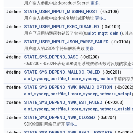
用户输入参数中缺少productSecret
更多...
#define
STATE_USER_INPUT_MISSING_HOST
(-0x0108)
用户输入参数中缺少域名地址或IP地址
更多...
#define
STATE_USER_INPUT_EXEC_DISABLED
(-0x0109)
用户已调用销毁函数销毁了实例(如
aiot_mqtt_deinit
), 
#define
STATE_USER_INPUT_JSON_PARSE_FAILED
(-0x010A)
用户输入的JSON字符串解析失败
更多...
#define
STATE_SYS_DEPEND_BASE
(-0x0200)
-0x0200~-0x02FF表达SDK调用系统依赖函数时反馈的状
#define
STATE_SYS_DEPEND_MALLOC_FAILED
(-0x0201)
aiot_sysdep_portfile_t::core_sysdep_malloc
申请内存
#define
STATE_SYS_DEPEND_NWK_INVALID_OPTION
(-0x0202
aiot_sysdep_portfile_t::core_sysdep_network_setopt
#define
STATE_SYS_DEPEND_NWK_EST_FAILED
(-0x0203)
aiot_sysdep_portfile_t::core_sysdep_network_establi
#define
STATE_SYS_DEPEND_NWK_CLOSED
(-0x0204)
SDK检测到网络已断开
更多...
#define
STATE_SYS_DEPEND_NWK_READ_LESSDATA
(-0x0205