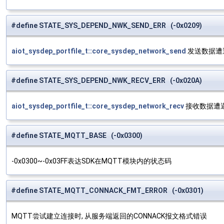
#define STATE_SYS_DEPEND_NWK_SEND_ERR (-0x0209)
aiot_sysdep_portfile_t::core_sysdep_network_send
发送数据遭
#define STATE_SYS_DEPEND_NWK_RECV_ERR (-0x020A)
aiot_sysdep_portfile_t::core_sysdep_network_recv
接收数据遭
#define STATE_MQTT_BASE (-0x0300)
-0x0300~-0x03FF表达SDK在MQTT模块内的状态码
#define STATE_MQTT_CONNACK_FMT_ERROR (-0x0301)
MQTT尝试建立连接时, 从服务端返回的CONNACK报文格式错误