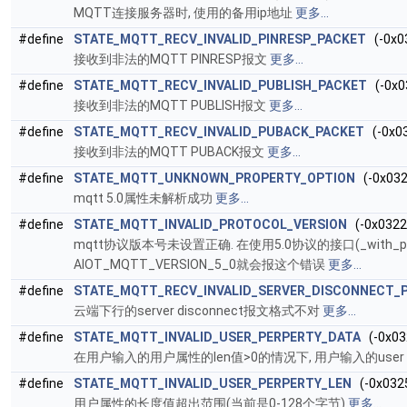
MQTT连接服务器时, 使用的备用ip地址
更多...
#define
STATE_MQTT_RECV_INVALID_PINRESP_PACKET
(-0x0
接收到非法的MQTT PINRESP报文
更多...
#define
STATE_MQTT_RECV_INVALID_PUBLISH_PACKET
(-0x0
接收到非法的MQTT PUBLISH报文
更多...
#define
STATE_MQTT_RECV_INVALID_PUBACK_PACKET
(-0x0
接收到非法的MQTT PUBACK报文
更多...
#define
STATE_MQTT_UNKNOWN_PROPERTY_OPTION
(-0x032
mqtt 5.0属性未解析成功
更多...
#define
STATE_MQTT_INVALID_PROTOCOL_VERSION
(-0x0322
mqtt协议版本号未设置正确. 在使用5.0协议的接口(_with_p
AIOT_MQTT_VERSION_5_0就会报这个错误
更多...
#define
STATE_MQTT_RECV_INVALID_SERVER_DISCONNECT_
云端下行的server disconnect报文格式不对
更多...
#define
STATE_MQTT_INVALID_USER_PERPERTY_DATA
(-0x03
在用户输入的用户属性的len值>0的情况下, 用户输入的user pr
#define
STATE_MQTT_INVALID_USER_PERPERTY_LEN
(-0x032
用户属性的长度值超出范围(当前是0-128个字节)
更多...