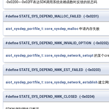
-0x0200~-0x02FF表达SDK调用系统依赖函数时反馈的状态码
#define STATE_SYS_DEPEND_MALLOC_FAILED (-0x0201)
aiot_sysdep_portfile_t::core_sysdep_malloc
申请内存失败
#define STATE_SYS_DEPEND_NWK_INVALID_OPTION (-0x0202)
aiot_sysdep_portfile_t::core_sysdep_network_setopt
的某个cr
#define STATE_SYS_DEPEND_NWK_EST_FAILED (-0x0203)
aiot_sysdep_portfile_t::core_sysdep_network_establish
建立网
#define STATE_SYS_DEPEND_NWK_CLOSED (-0x0204)