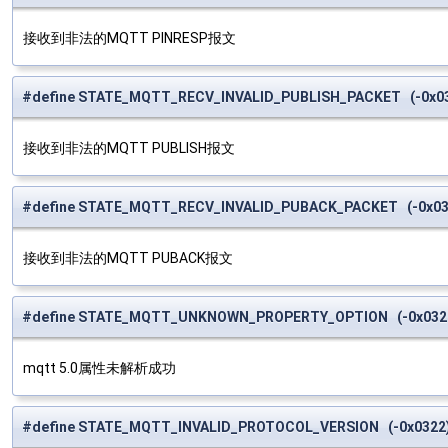
接收到非法的MQTT PINRESP报文
#define STATE_MQTT_RECV_INVALID_PUBLISH_PACKET (-0x0
接收到非法的MQTT PUBLISH报文
#define STATE_MQTT_RECV_INVALID_PUBACK_PACKET (-0x03
接收到非法的MQTT PUBACK报文
#define STATE_MQTT_UNKNOWN_PROPERTY_OPTION (-0x032
mqtt 5.0属性未解析成功
#define STATE_MQTT_INVALID_PROTOCOL_VERSION (-0x0322