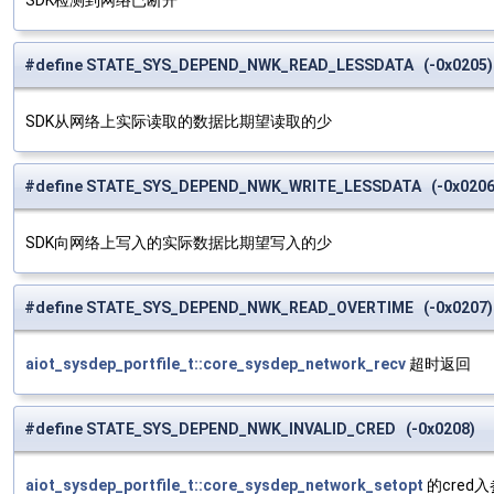
SDK检测到网络已断开
#define STATE_SYS_DEPEND_NWK_READ_LESSDATA (-0x0205)
SDK从网络上实际读取的数据比期望读取的少
#define STATE_SYS_DEPEND_NWK_WRITE_LESSDATA (-0x0206
SDK向网络上写入的实际数据比期望写入的少
#define STATE_SYS_DEPEND_NWK_READ_OVERTIME (-0x0207)
aiot_sysdep_portfile_t::core_sysdep_network_recv
超时返回
#define STATE_SYS_DEPEND_NWK_INVALID_CRED (-0x0208)
aiot_sysdep_portfile_t::core_sysdep_network_setopt
的cred