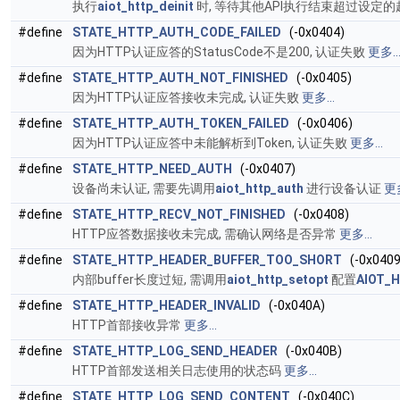
执行
aiot_http_deinit
时, 等待其他API执行结束超过设定的
#define
STATE_HTTP_AUTH_CODE_FAILED
(-0x0404)
因为HTTP认证应答的StatusCode不是200, 认证失败
更多..
#define
STATE_HTTP_AUTH_NOT_FINISHED
(-0x0405)
因为HTTP认证应答接收未完成, 认证失败
更多...
#define
STATE_HTTP_AUTH_TOKEN_FAILED
(-0x0406)
因为HTTP认证应答中未能解析到Token, 认证失败
更多...
#define
STATE_HTTP_NEED_AUTH
(-0x0407)
设备尚未认证, 需要先调用
aiot_http_auth
进行设备认证
更多
#define
STATE_HTTP_RECV_NOT_FINISHED
(-0x0408)
HTTP应答数据接收未完成, 需确认网络是否异常
更多...
#define
STATE_HTTP_HEADER_BUFFER_TOO_SHORT
(-0x0409
内部buffer长度过短, 需调用
aiot_http_setopt
配置
AIOT_
#define
STATE_HTTP_HEADER_INVALID
(-0x040A)
HTTP首部接收异常
更多...
#define
STATE_HTTP_LOG_SEND_HEADER
(-0x040B)
HTTP首部发送相关日志使用的状态码
更多...
#define
STATE_HTTP_LOG_SEND_CONTENT
(-0x040C)