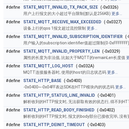
#define
STATE_MQTT_INVALID_TX_PACK_SIZE
(-0x0326)
用户上行报文的大小超过平台限制(默认是256KB)
更多...
#define
STATE_MQTT_RECEIVE_MAX_EXCEEDED
(-0x0327)
设备上行的qos 1报文超过流控限制
更多...
#define
STATE_MQTT_INVALID_SUBSCRIPTION_IDENTIFIER
(-
用户输入的subscription identifier值超过限制(0-0xFFFFFFF
#define
STATE_MQTT_INVALID_PROPERTY_LEN
(-0x0329)
属性的长度为非法值, 比如大于MQTT的remainLen长度值
更
#define
STATE_MQTT_LOG_HOST
(-0x032A)
MQTT连接服务器时, 使用的host的日志状态码
更多...
#define
STATE_HTTP_BASE
(-0x0400)
-0x0400~-0x04FF表达SDK在HTTP模块内的状态码
更多...
#define
STATE_HTTP_STATUS_LINE_INVALID
(-0x0401)
解析收到的HTTP报文时, 无法获取有效的状态行, 得不到HTTP 
#define
STATE_HTTP_READ_BODY_FINISHED
(-0x0402)
解析收到的HTTP报文时, 报文的body部分已接收完毕, 没
#define
STATE_HTTP_DEINIT_TIMEOUT
(-0x0403)