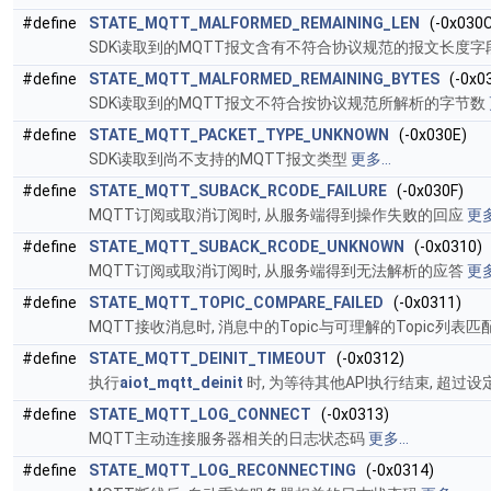
#define
STATE_MQTT_MALFORMED_REMAINING_LEN
(-0x030C
SDK读取到的MQTT报文含有不符合协议规范的报文长度字
#define
STATE_MQTT_MALFORMED_REMAINING_BYTES
(-0x0
SDK读取到的MQTT报文不符合按协议规范所解析的字节数
#define
STATE_MQTT_PACKET_TYPE_UNKNOWN
(-0x030E)
SDK读取到尚不支持的MQTT报文类型
更多...
#define
STATE_MQTT_SUBACK_RCODE_FAILURE
(-0x030F)
MQTT订阅或取消订阅时, 从服务端得到操作失败的回应
更多
#define
STATE_MQTT_SUBACK_RCODE_UNKNOWN
(-0x0310)
MQTT订阅或取消订阅时, 从服务端得到无法解析的应答
更多
#define
STATE_MQTT_TOPIC_COMPARE_FAILED
(-0x0311)
MQTT接收消息时, 消息中的Topic与可理解的Topic列表
#define
STATE_MQTT_DEINIT_TIMEOUT
(-0x0312)
执行
aiot_mqtt_deinit
时, 为等待其他API执行结束, 超过
#define
STATE_MQTT_LOG_CONNECT
(-0x0313)
MQTT主动连接服务器相关的日志状态码
更多...
#define
STATE_MQTT_LOG_RECONNECTING
(-0x0314)