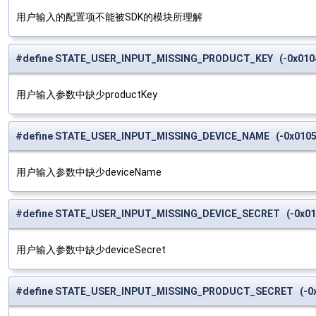
用户输入的配置项不能被SDK的模块所理解
#define STATE_USER_INPUT_MISSING_PRODUCT_KEY (-0x010
用户输入参数中缺少productKey
#define STATE_USER_INPUT_MISSING_DEVICE_NAME (-0x0105
用户输入参数中缺少deviceName
#define STATE_USER_INPUT_MISSING_DEVICE_SECRET (-0x01
用户输入参数中缺少deviceSecret
#define STATE_USER_INPUT_MISSING_PRODUCT_SECRET (-0x